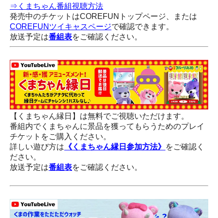
⇒くまちゃん番組視聴方法
発売中のチケットはCOREFUNトップページ、または
COREFUNツイキャスページ
で確認できます。
放送予定は
番組表
をご確認ください。
【くまちゃん縁日】は無料でご視聴いただけます。
番組内でくまちゃんに景品を獲ってもらうためのプレイ
チケットをご購入ください。
詳しい遊び方は
《くまちゃん縁日参加方法》
をご確認く
ださい。
放送予定は
番組表
をご確認ください。